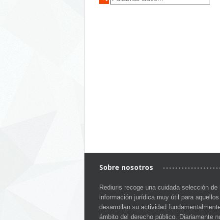
Sobre nosotros
Rediuris recoge una cuidada selección de 
información jurídica muy útil para aquello
desarrollan su actividad fundamentalmente
ámbito del derecho público. Diariamente n