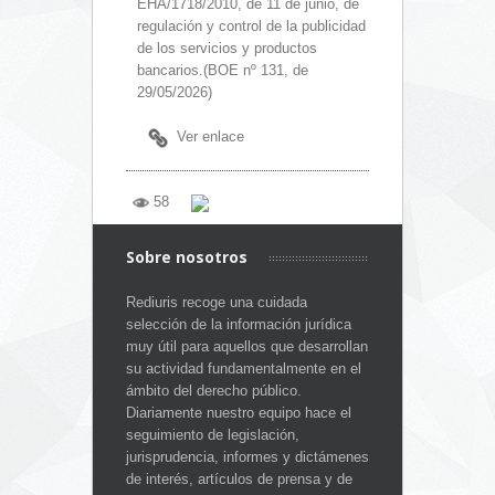
EHA/1718/2010, de 11 de junio, de
regulación y control de la publicidad
de los servicios y productos
bancarios.(BOE nº 131, de
29/05/2026)
Ver enlace
58
Sobre nosotros
Rediuris recoge una cuidada
selección de la información jurídica
muy útil para aquellos que desarrollan
su actividad fundamentalmente en el
ámbito del derecho público.
Diariamente nuestro equipo hace el
seguimiento de legislación,
jurisprudencia, informes y dictámenes
de interés, artículos de prensa y de